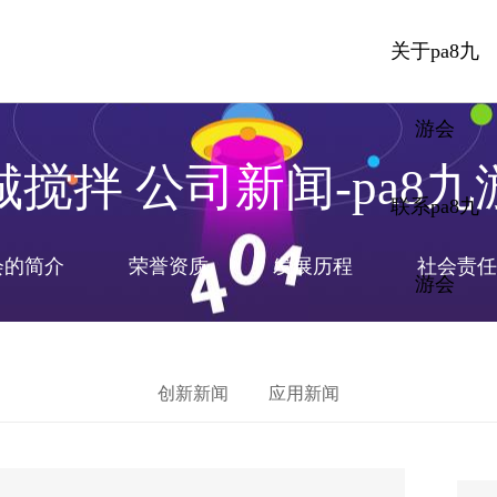
关于pa8九
游会
城搅拌 公司新闻-pa8九
联系pa8九
会的简介
荣誉资质
发展历程
社会责任
游会
创新新闻
应用新闻