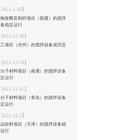
2022-1-10】
生物发酵及制药项目（新疆）的搅拌
设备稳定运行
2021-12-30】
化工项目（沧州）的搅拌设备成功交
付
2021-12-18】
高分子材料项目（南通）的搅拌设备
稳定运行
2021-12-11】
高分子材料项目（青岛）的搅拌设备
稳定运行
2021-12-2】
食品饮料项目（天津）的搅拌设备稳
定运行