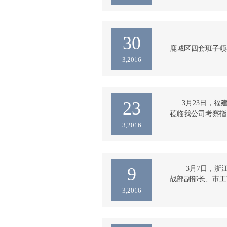
30
鹿城区四套班子领
会议现场

3,2016
“三会”会长，我
百强企业颁奖

鹿城区委书记陈浩
23
      3月2
莅临我公司考察指
对公司的发展前景
3,2016
9
        3
战部副部长、市工
事长虞培清发言，
3,2016