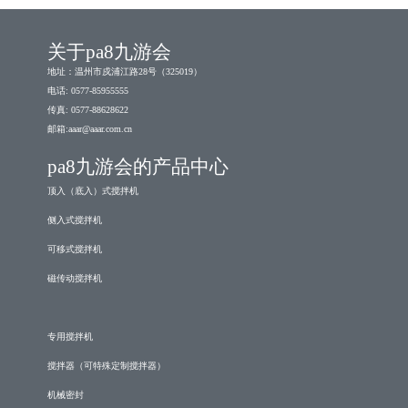
关于pa8九游会
地址：温州市戍浦江路28号（325019）
电话: 0577-85955555
传真: 0577-88628622
邮箱:
aaar@aaar.com.cn
pa8九游会的产品中心
顶入（底入）式搅拌机
侧入式搅拌机
可移式搅拌机
磁传动搅拌机
专用搅拌机
搅拌器（可特殊定制搅拌器）
机械密封