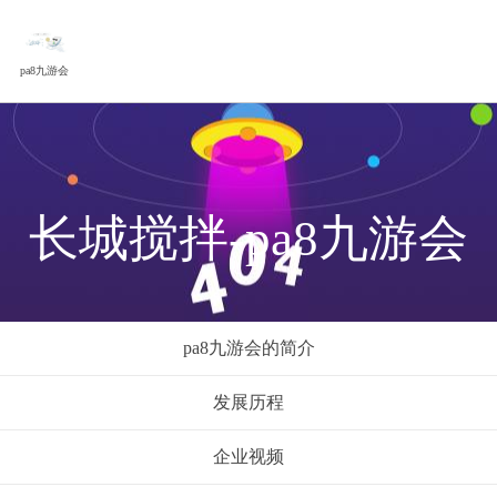
pa8九游会
长城搅拌-pa8九游会
pa8九游会的简介
发展历程
企业视频