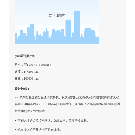
gmr系列搅拌机
尺寸：至1100 kw（1500hp）
速度：1〜350 rpm
扭矩：100000 n.m
设计特点：
gmr系列是直交轴齿轮驱动搅拌机。从关键的反应器系统到常规的搅拌操作流程
都能证明精湛的设计工艺和高制造标准水平，可为延长设备使用寿命和降低的维
护成本提供有力的保障。
● 精密设计的齿轮结构紧凑、强度更高、使用寿命更长。
● 输出轴上的干井结构可防止漏油。