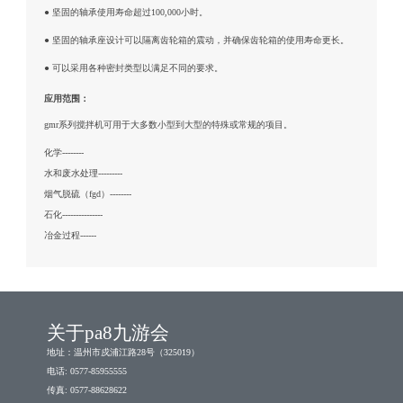
● 坚固的轴承使用寿命超过100,000小时。
● 坚固的轴承座设计可以隔离齿轮箱的震动，并确保齿轮箱的使用寿命更长。
● 可以采用各种密封类型以满足不同的要求。
应用范围：
gmr系列搅拌机可用于大多数小型到大型的特殊或常规的项目。
化学--------
水和废水处理---------
烟气脱硫（fgd）--------
石化---------------
冶金过程------
关于pa8九游会
地址：温州市戍浦江路28号（325019）
电话: 0577-85955555
传真: 0577-88628622