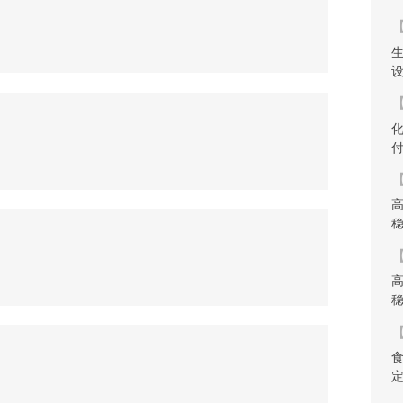
【
【
【
【
【