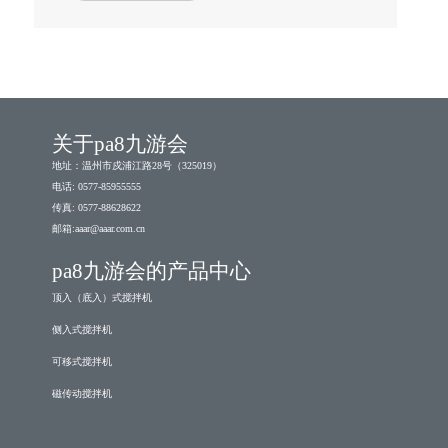
关于pa8九游会
地址：温州市戍浦江路28号（325019）
电话: 0577-85955555
传真: 0577-88628622
邮箱:
aaar@aaar.com.cn
pa8九游会的产品中心
顶入（底入）式搅拌机
侧入式搅拌机
可移式搅拌机
磁传动搅拌机