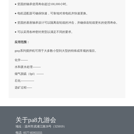
● 坚固的轴承使用寿命超过100,000小时。
● 电机适配器可确保快速，可靠地对准电机并快速更换。
● 坚固的基座轴承设计可以隔离齿轮箱的冲击，并确保齿轮箱更长的使用寿命。
● 可以采用各种密封类型以满足不同的要求。
应用范围：
gmp系列搅拌机可用于大多数小型到大型的特殊或常规的项目。
化学--------
水和废水处理---------
烟气脱硫（fgd）--------
石化---------------
选矿过程------
关于pa8九游会
地址：温州市戍浦江路28号（325019）
电话: 0577-85955555