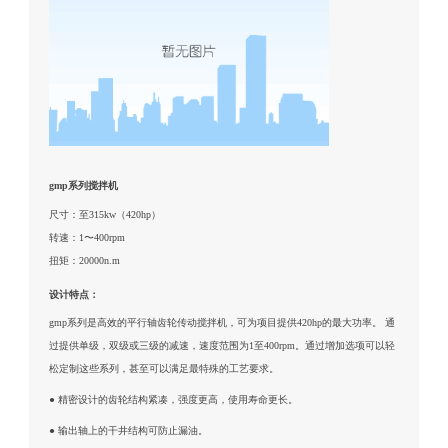
gmp系列搅拌机
尺寸：至315kw（420hp）
转速：1〜400rpm
扭矩：20000n.m
设计特点：
gmp系列是高效的平行轴齿轮传动搅拌机，可为项目提供420hp的最大功率。 通
过提供单级，双级或三级的减速，速度范围为1至400rpm。通过增加选项可以轻
松定制这些系列，甚至可以满足最特殊的工艺要求。
● 精密设计的齿轮结构紧凑，强度更高，使用寿命更长。
● 输出轴上的干井结构可防止漏油。