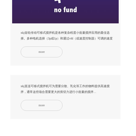
xkj齿轮传动可移式搅拌机是各种复杂程度小批量搅拌应用的最佳选
择。多种电机选择（3p或1p）和通过vfd（或速度控制器）可调的速度
提供了灵活的用法...
more
xkj直连可移式搅拌机可为需要分散、乳化等工作的物料提供高速搅
拌，通常这些场合需要更大的剪切力进行小批量的搅拌...
more