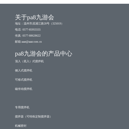
关于pa8九游会
地址：温州市戍浦江路28号（325019）
电话: 0577-85955555
传真: 0577-88628622
邮箱:
aaar@aaar.com.cn
pa8九游会的产品中心
顶入（底入）式搅拌机
侧入式搅拌机
可移式搅拌机
磁传动搅拌机
专用搅拌机
搅拌器（可特殊定制搅拌器）
机械密封