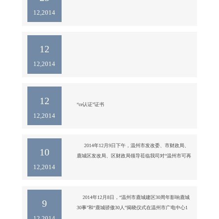
12,2014
12
12,2014
12
“ce认证”证书
12,2014
     2014年12月9日下午，温州市发改委、市财政局、
10
鹿城区发改局、区财政局领导莅临我司对“温州市可再
12,2014
生能源及清洁能源利用示范企业”项目进行验收。我司
虞淑瑶博士、金友松经理积极配合各位领导圆满完成
项目验收活动。

    虞博士带领领导实地参观考察了公司情况后，在公
    2014年12月8日，“温州市鹿城建区30周年影响鹿城
9
司六楼会客室里，各位领导现场对公司各项指标进行
30事”和“鹿城骄傲30人”揭晓仪式在温州市广电中心1
12,2014
提问打分。

号演播大厅隆重举行，现场汇聚了温州各大媒体。今