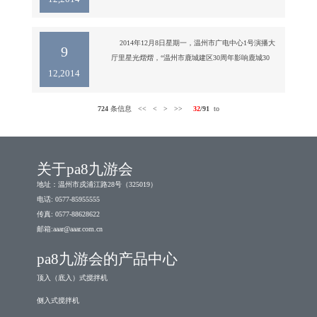
我司虞淑瑶博士
日各大新闻争相报道，祝贺鹿城建区30年巨变，祝贺
被选的“鹿城骄傲30人”（我司董事长虞培清荣获了此
项殊荣）。  

    2014年12月8日星期一，温州市广电中心1号演播大
9
《温州日报》

厅里星光熠熠，“温州市鹿城建区30周年影响鹿城30
12,2014
《温州商报》

事”和“鹿城骄傲30人”揭晓仪式在此隆重举行。

《鹿城新闻》
    我司董事长虞培清，作为省优秀企业家、学者、代
724
条信息
<<
<
>
>>
32
/91
to
表、搅拌行业的“高富率”，荣获了“温州市鹿城建区30
周年鹿城骄傲30人”此殊荣。

关于pa8九游会
地址：温州市戍浦江路28号（325019）
电话: 0577-85955555
传真: 0577-88628622
邮箱:
aaar@aaar.com.cn
pa8九游会的产品中心
顶入（底入）式搅拌机
侧入式搅拌机