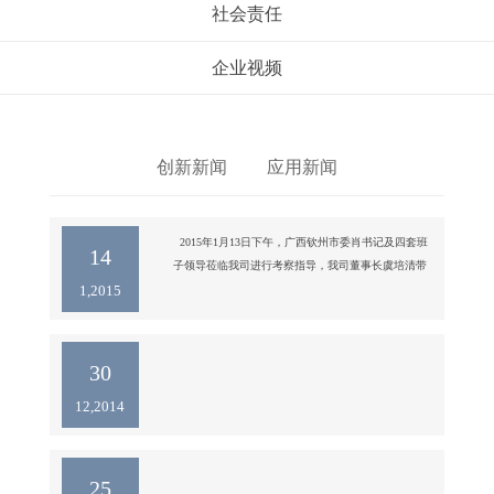
社会责任
企业视频
创新新闻
应用新闻
  2015年1月13日下午，广西钦州市委肖书记及四套班
14
子领导莅临我司进行考察指导，我司董事长虞培清带
1,2015
领公司虞淑瑶博士、周国忠博士等领导热情接待了各
位考察领导。 

刚下车，各位领导驻足公司门前的荣誉墙前，赞叹公
司的能力(图中我司虞董为肖书记介绍)

30
12,2014
虞董事长向领导们介绍我们的光伏发电项目

参观我们的实验室展厅

会议室里，虞董事长向大家介绍pa8九游会的概况。肖
书记频频点头，称赞我
25