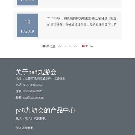
2019年6月，由长城搅拌为维生素c搬迁项目设计制造
18
的搅拌设备，在长城搅拌售后人员的专业指导下，首
10,2019
批设备目前已顺利完成调试。该客户对长城搅拌的服
务体系表示非常满意。

该项目总共有120套搅拌设备，长城搅拌急客户之所
88
条信息
<<
<
>
>>
10
/11
to
急，努力克服困难, 按期交货，这也说明了长城搅拌
一直秉持的客户至上，诚信正直，创新卓越，合作共
关于pa8九游会
地址：温州市戍浦江路28号（325019）
电话: 0577-85955555
传真: 0577-88628622
邮箱:
aaar@aaar.com.cn
pa8九游会的产品中心
顶入（底入）式搅拌机
侧入式搅拌机