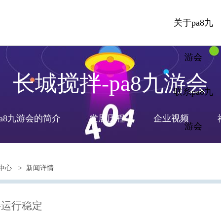
关于pa8九
游会
长城搅拌-pa8九游会
联系pa8九
pa8九游会的简介
发展历程
企业视频
游会
中心
> 新闻详情
拌运行稳定