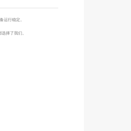
设备运行稳定。
都选择了我们。