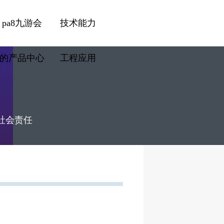
pa8九游会
技术能力
的产品中心
工程应用
社会责任