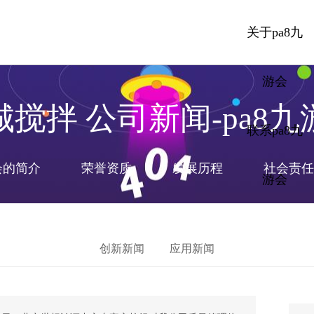
关于pa8九
游会
城搅拌 公司新闻-pa8九
联系pa8九
会的简介
荣誉资质
发展历程
社会责任
游会
创新新闻
应用新闻