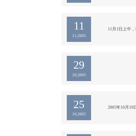
富，办公室主任姜
区的小康，就没有
裕，愿社会上更多
贫扶困
11
     11月1日
专业协会（长沙）
11,2005
行业一次高规格的
作，用科学发展观
造强国和出口大国
专业协会专家委员
29
  2005年10
10,2005
机有限公司承担的2
划项目“imc型
资料的审查，样机
定的产品图样等技
25
产。  2.imc
     2005年
品交易会，并与我公司
10,2005
mr.robert naid