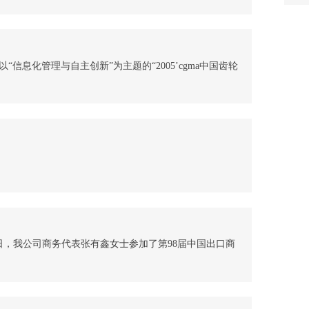
立波代表我公司参加了此次扶贫活动。　没有欠发达地
温州的全面小康。为构建和谐社会，最终达到共同富
的人投到公益慈善事业中来，献出你我的一份力量，帮
上午，以“信息化管理与自主创新”为主题的“2005’cgma中国齿轮
年会”在长沙拉开序幕。此次会议为期三天，是中国齿轮
学术和政策研讨会，它总结了中国齿轮行业“十一.五”工
全面规划了“十一.五”发展目标，对推进中国成为齿轮制
将具有深远的影响。我公司总经理虞培清作为中国齿轮
参加了
月28日，由浙江省科技厅委托温州市科技局组织专家对长城减速
004年省第三批新产品试制计划项目及市2004年科技计
感应式异步高温磁力耦合传动器”进行了鉴定和验收，经过对
的察看以及专家评委的讨论研究，一致认为：  1.提供鉴
术文件完整、正确、统一，符合鉴定要求，可以指导生
10月19日，我公司商务代表张有鑫女士参加了第98届中国出口商
pa8九游会的合作伙伴lotus mixers公司董事长
el进行了会面。
