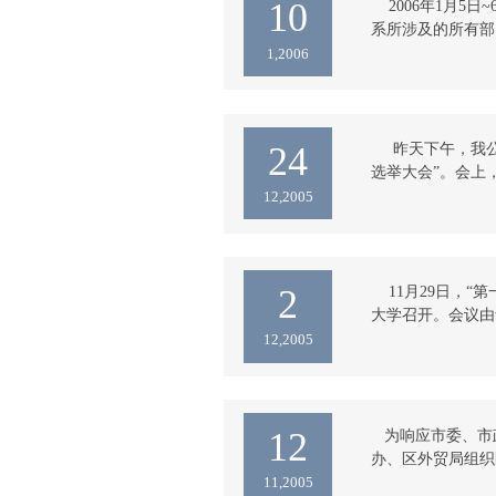
10
    2006年
系所涉及的所有部
运行较好方面给予
1,2006
基础设施配置充分
提出了整改意见和
城减速机有限公司iso
24
     昨天下午
选举大会”。会上
作作了总结报告。
12,2005
师研究会第八届理
“05年市总师会年
我公司虞总正在作
第八届理事会选举
2
    11月29
大学召开。会议由
教授、日本主友重
12,2005
定一教授、北京化
所长周国忠博士等出席
mixing time
12
   为响应市委、
办、区外贸局组织
吊降村慰问村民，
11,2005