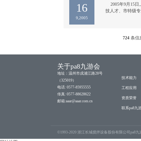
16
    2005年
技人才、市特级专
表彰，并给予了相
9,2005
才共有50人，获
限公司总经理虞培
    会上，温州
724
条信
关于pa8九游会
地址：温州市戍浦江路28号
技术能力
（325019）
电话: 0577-85955555
工程应用
传真: 0577-88628622
资质荣誉
邮箱:
aaar@aaar.com.cn
联系pa8九
©1993-2020 浙江长城搅拌设备股份有限公司pa8九