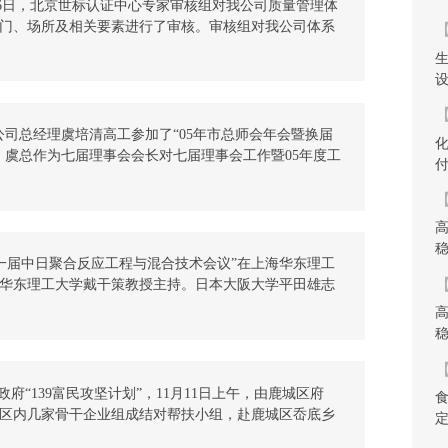
1月5日~6日，北京世标认证中心专家审核组对我公司质量管理体
门、场所及相关要素进行了审核。审核组对我公司体系
【
了充分肯定，如领导和员工的质量意识强，人力资源和
等。同时，也指出了我公司体系中现存的一些问题，并
建议。   最后，审核组作出现场审核结论：同意浙江长
9001:
【
，我公司总经理虞培清高工参加了“05年市总师会年会暨换届
，虞总作为七届理事会会长对七届理事会工作暨05年度工
并且在换届选举中，虞总以全票被选举为温州市总工程
事会会长。

【
会暨换届选举大会”现场

七届理事会工作暨05年度工作总结报告

日，“第一届中日聚合反应工程与混合技术会议”在上海华东理工
【
华东理工大学戴干策教授主持。日本大阪大学平田雄志
机株式会社董事三岛守、中石化集团学术委员会主任洪
工大学施力田教授及我公司总经理虞培清高工和研究所
了会议。会上，周博士作了题为“understand of 
【
”的学术报告。对流体力
市政府“139富民攻坚计划”，11月11日上午，由鹿城区府
区内几家骨干企业组成结对帮扶小组，赴鹿城区岙底乡
共向岙底乡吊降村捐款10万元，以资助吊降村脱贫致