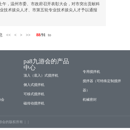
9月15日上午，温州市委、市政府召开表彰大会，对市突出贡献科
业技术拔尖人才、市第五轮专业技术拔尖人才予以通报
应的奖励。其中，受到表彰的市第五轮专业技术拔尖人
此殊荣的机械行业杰出代表只有五名，浙江长城减速机有
清高工便是其中之一。

市市长刘奇作了重要讲话，讲话中
息
<<
<
>
>>
88
/91
to
pa8九游会的产品
中心
专用搅拌机
顶入（底入）式搅拌机
搅拌器（可特殊定制搅拌
侧入式搅拌机
器）
可移式搅拌机
游会
机械密封
磁传动搅拌机
游会的版权所有 | |