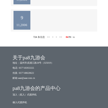
剑枫参加了此次展会。展会期间，有一百多家公司光
临我公司展位，其中有许多老客户，如浙江医药股份
有限公司新昌制药厂、浙江海正药业股份有限公司、
9
诺和诺德（天津）有限公司、山东鲁抗医药股份有限
11,2006
公司、上海大川原干燥设备有
724
条信息
<<
<
>
>>
84
/91
to
关于pa8九游会
地址：温州市戍浦江路28号（325019）
电话: 0577-85955555
传真: 0577-88628622
邮箱:
aaar@aaar.com.cn
pa8九游会的产品中心
顶入（底入）式搅拌机
侧入式搅拌机