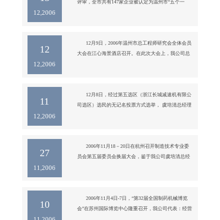
评审，全市共有147家企业被认定为温州市“五个一
12,2006
批”重点骨干企业，其中高新技术企业全市有33家，我
      12月9日，2006年温州市总工程师研究会全体会员
12
大会在江心海景酒店召开。在此次大会上，我公司总
12,2006
经理虞培清高工作为全市总工程师研究会的会长作了
2006年工作总结报告及2007年工作展望。

我公司总经理虞培清高工正在作温州市总工程师研究
会第八届理事会2006年工作总结报告

      12月8日，经过第五选区（浙江长城减速机有限公
11
温州市著名经济学家: 马津龙 教授(中) 和我公司虞培
司选区）选民的无记名投票方式选举， 虞培清总经理
12,2006
以最多选票当选“温州市鹿城区第七届人民代表”。
      2006年11月18－20日在杭州召开制造技术专业委
27
员会第五届委员会换届大会，鉴于我公司虞培清总经
11,2006
理在机械制造领域方面取得的一些的业绩，再次被聘
为第五届委员会常务委员。      中国自动化学会制造
技术专委会第四届委员会于2002年12月成立。该委员
会的常务委员都是企业、研究院所、高校、管理部门
      2006年11月4日-7日，“第32届全国制药机械博览
10
等相关领域的
会”在苏州国际博览中心隆重召开，我公司代表：经营
11,2006
部经理鲁云光、项目经理张友鑫和上海分公司经理蒋