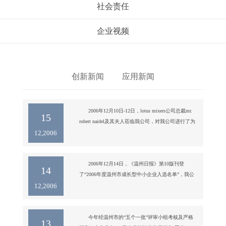
社会责任
企业视频
创新新闻
应用新闻
      2006年12月10日-12日，lotus mixers公司总裁mr. 
15
robert naidel及其夫人莅临我公司，对我公司进行了为
12,2006
期三天的参观访问。      参观我公司位于鹿城特色园
区的新厂区：

新厂区车间厂房内合影

我公司虞培清总经理正在向mr. robert naidel 介绍我公
      2006年12月14日，《温州日报》第10版刊登
14
司新
了“2006年度温州市成长型中小企业入选名单”，我公
12,2006
      今年经温州市的“五个一批”评审小组考核及严格
13