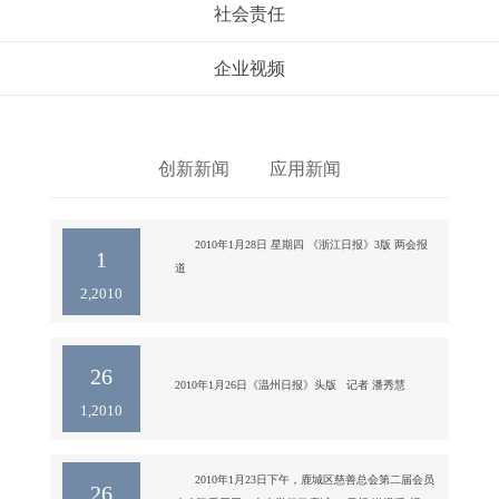
社会责任
企业视频
创新新闻
应用新闻
      2010年1月28日 星期四 《浙江日报》3版 两会报
1
道

2,2010
      附详文如下：

温州代表团在审议政府工作报告时提出建设宜商宜居
现代都市

　　浙江日报讯 （记者 陈青华） 参加省人代会的温
26
州代表团认真审议了吕祖善省长所作的政府工作报
2010年1月26日《温州日报》头版   记者 潘秀慧

1,2010
告。代表们对我省经济社会发展取得的成就倍受鼓
附详文如下：

舞，对浙江未来的发展
替老百姓说话是责任 我市省人大代表精心准备议案建
议 

　　本报杭州专电 (记者 潘秀慧) 省十一届人大三次会
      2010年1月23日下午，鹿城区慈善总会第二届会员
26