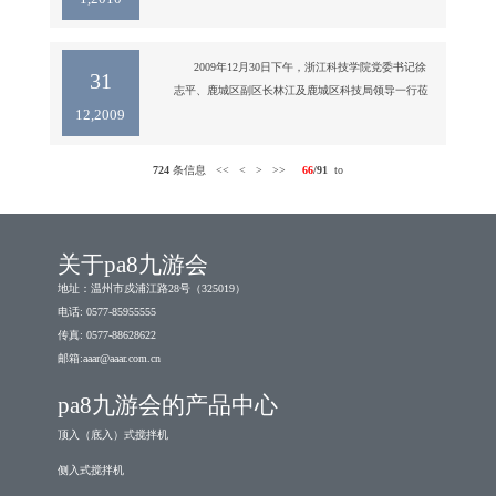
（温政办〔2008〕180号），市经贸委对各地上报的工
业百龙企业初选名单进行审核考评，并广泛征求相关
部门及行业协（商）会意见，报市百龙企业培育认定
      2009年12月30日下午，浙江科技学院党委书记徐
31
管理小组复审认定，共有122家企业入选，其中机械制
志平、鹿城区副区长林江及鹿城区科技局领导一行莅
12,2009
造行业共有七家企业，我公司位列
临我公司参观考察。

图为浙江科技学院党委书记徐志平（中）、鹿城区副
区长林江（左）等来访领导参观公司实验

724
条信息
<<
<
>
>>
66
/91
to
图为公司董事长虞培清及副总周国忠博士陪同来访领
导参观生产车间

图为来访领导听取虞董介绍我公司情况
关于pa8九游会
地址：温州市戍浦江路28号（325019）
电话: 0577-85955555
传真: 0577-88628622
邮箱:
aaar@aaar.com.cn
pa8九游会的产品中心
顶入（底入）式搅拌机
侧入式搅拌机