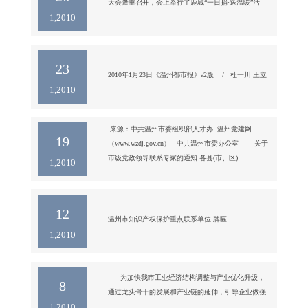
议今天开幕。这两天，我市出席会议的省人大代表们
大会隆重召开，会上举行了鹿城“一日捐·送温暖”活
1,2010
在驻地积极履行职能，满腔热情为提交议案、建议作
动。我公司董事长虞培清代表企业捐款10万元。

好准备。

图为虞培清董事长（右）上台捐款
　　昨天上午，省十一届人大三次会议代表团会议一
结束，温州代表团的许多省人大代表们就聚在一起，
23
有的拿出会前准备
2010年1月23日《温州都市报》a2版    /   杜一川 王立
1,2010
先

专利授权量增四成企业将自主知识产权作为经济增长
点

来源：中共温州市委组织部人才办 温州党建网
　　本报讯 据市统计局统计，去年我市专利申请量和
19
（www.wzdj.gov.cn） 中共温州市委办公室 关于
授权量均创历史新高，其中专利申请9570件，比上年
市级党政领导联系专家的通知 各县(市、区)
1,2010
增长29.5％；专利授权7214件，比上年增长
39.8％。　　从统计材料看，专利申请量居前三位的
为乐清、鹿城和龙湾，增速较快的是泰顺、洞头和龙
12
温州市知识产权保护重点联系单位 牌匾
1,2010
      为加快我市工业经济结构调整与产业优化升级，
8
通过龙头骨干的发展和产业链的延伸，引导企业做强
1,2010
做大做优，根据《温州市百龙企业培育实施意见》