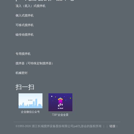
顶入（底入）式搅拌机
侧入式搅拌机
可移式搅拌机
磁传动搅拌机
专用搅拌机
搅拌器（可特殊定制搅拌器）
机械密封
扫一扫
企业微信公众号
720°企业全景
©1993-2020 浙江长城搅拌设备股份有限公司pa8九游会的版权所有 | |
链接：