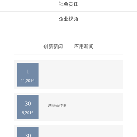
社会责任
企业视频
创新新闻
应用新闻
1
11,2016
30
焊接技能竞赛

9,2016
为了打造具备"工匠精神"的精英团队，引导力争上
游，活跃工作氛围，在公司领导重视下，由工会牵
头，生产部组织人员协办、参加。焊接技师共12位，
从筹备、培训、操作、评分、颁奖，历时一周圆满落
30