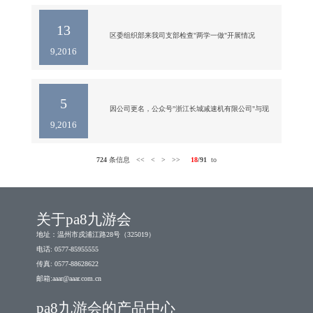
13
区委组织部来我司支部检查"两学一做"开展情况

9,2016
9月8日区委组织部两新工委副书记李锡南书记在轻工
产业园区管委会副书记章国书记的陪同下，莅临我司
党支部督导检查"两学一做"学习教育开展情况。

李书记一行在我司总经理虞淑瑶博士的陪同下检查了
5
我司党支部开展"两学一做"学习教育的档案和资料，
因公司更名，公众号"浙江长城减速机有限公司"与现
9,2016
支部组织委员周文广汇报了具体情况。李书记要求，
注册的公司名不符，所以停止运营，请各位重新关注
我司党支部要进一步完善相关资料，浓厚宣传氛围，
pa8九游会的新的公众号："浙江长城搅拌设备股份有
严格按照园区党委制定的《两学
限公司"！ 

724
条信息
<<
<
>
>>
18
/91
to
关注方式：

1、搜索微信号：greatwall_mixers 或搜索微信名称：
浙江长城搅拌设备股份有限公司 

2、扫描识别二维码，点击关注 
关于pa8九游会
地址：温州市戍浦江路28号（325019）
电话: 0577-85955555
传真: 0577-88628622
邮箱:
aaar@aaar.com.cn
pa8九游会的产品中心