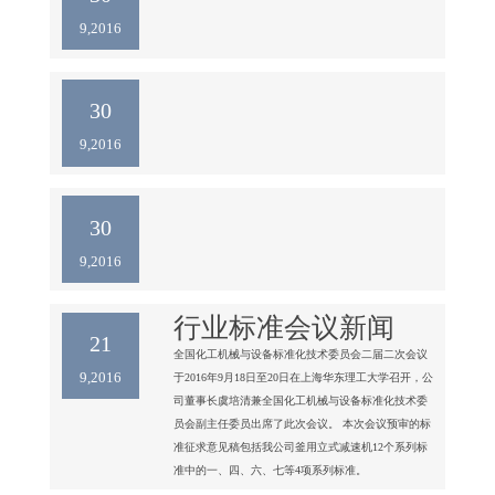
幕最终评出一等奖1名，二等奖2名，三等奖4名及鼓励
9,2016
奖5名，分别给予奖金。

培训

培训

部件

30
操作

操作

9,2016
评选

点评

评分

30
颁奖
9,2016
行业标准会议新闻
21
全国化工机械与设备标准化技术委员会二届二次会议
9,2016
于2016年9月18日至20日在上海华东理工大学召开，公
司董事长虞培清兼全国化工机械与设备标准化技术委
员会副主任委员出席了此次会议。 本次会议预审的标
准征求意见稿包括我公司釜用立式减速机12个系列标
准中的一、四、六、七等4项系列标准。