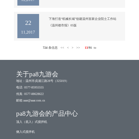
我司支部委员、副总周国忠博士向朱启发主任一行就
下海打造“机械长城”创建温州首家企业院士工作站 
22
11,2017
724
条信息
<<
<
>
>>
13
/91
to
关于pa8九游会
地址：温州市戍浦江路28号（325019）
电话: 0577-85955555
传真: 0577-88628622
邮箱:
aaar@aaar.com.cn
pa8九游会的产品中心
顶入（底入）式搅拌机
侧入式搅拌机