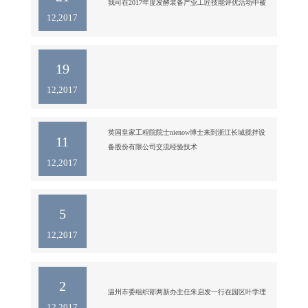
企业做大做强。

我司在2017年度发酵装备产业工匠技能评优活动中被
12,2017
19
12,2017
英国皇家工程院院士nienow博士来到浙江长城搅拌设
11
12,2017
5
12,2017
2
温州市委组织部两新办主任朱启发一行在园区叶学理
12,2017
主任，章国副主任等的陪同下莅临我司指导工作。
