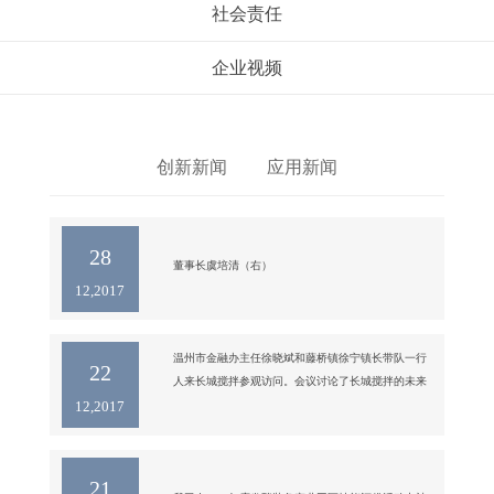
社会责任
企业视频
创新新闻
应用新闻
28
12,2017
温州市金融办主任徐晓斌和藤桥镇徐宁镇长带队一行
22
人来长城搅拌参观访问。会议讨论了长城搅拌的未来
12,2017
发展规划，就企业发展过程中的困难和问题，徐晓斌
主任和徐宁镇长分别给予了分析和解答，并表示了对
于公司未来发展战略规划的认同和支持，徐晓斌主任
鼓励公司加快上市道路上的步伐，以更大的力度加速
21