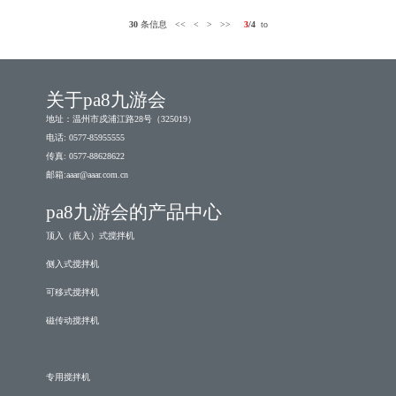
30
条信息
<<
<
>
>>
3
/4
to
关于pa8九游会
地址：温州市戍浦江路28号（325019）
电话: 0577-85955555
传真: 0577-88628622
邮箱:
aaar@aaar.com.cn
pa8九游会的产品中心
顶入（底入）式搅拌机
侧入式搅拌机
可移式搅拌机
磁传动搅拌机
专用搅拌机