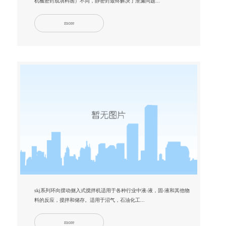
机械密封或填料函）不同，静密封最终解决了泄漏问题...
more
skj系列环向摆动侧入式搅拌机适用于各种行业中液-液，固-液和其他物
料的反应，搅拌和储存。适用于沼气，石油化工...
more