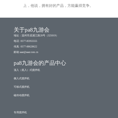
上，他说，拥有好的产品，方能赢得竞争。
关于pa8九游会
地址：温州市戍浦江路28号（325019）
电话: 0577-85955555
传真: 0577-88628622
邮箱:
aaar@aaar.com.cn
pa8九游会的产品中心
顶入（底入）式搅拌机
侧入式搅拌机
可移式搅拌机
磁传动搅拌机
专用搅拌机