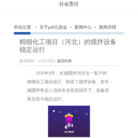
社会责任
所在位置 : >
关于pa8九游会
>
新闻中心
> 新闻详情
精细化工项目（河北）的搅拌设备
稳定运行
发布时间：11/26/2020 |
返回列表
2020年9月，长城搅拌为河北一客户的
精细化工项目设计、制造了搅拌设备，在长
城搅拌售后人员的专业安装指导下，设备安
装后至今稳定运行。