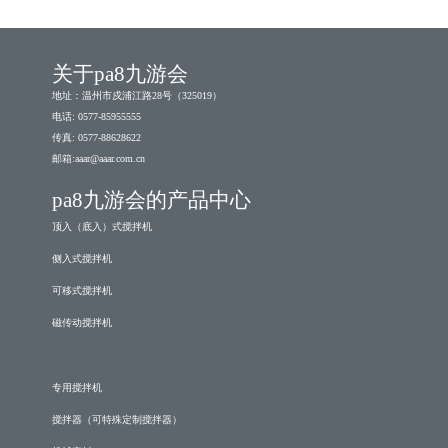
关于pa8九游会
地址：温州市戍浦江路28号（325019）
电话: 0577-85955555
传真: 0577-88628622
邮箱:
aaar@aaar.com.cn
pa8九游会的产品中心
顶入（底入）式搅拌机
侧入式搅拌机
可移式搅拌机
磁传动搅拌机
专用搅拌机
搅拌器（可特殊定制搅拌器）