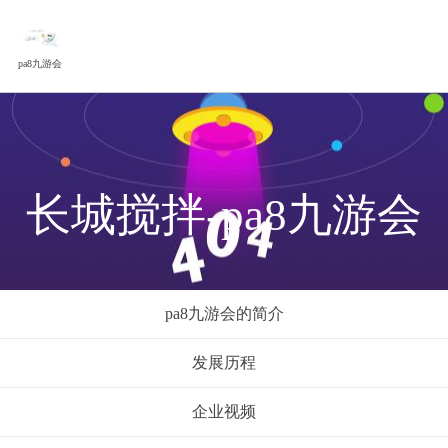
pa8九游会
长城搅拌-pa8九游会
pa8九游会的简介
发展历程
企业视频