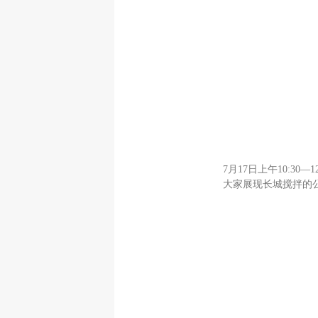
7月17日上午10:
大家展现长城搅拌的