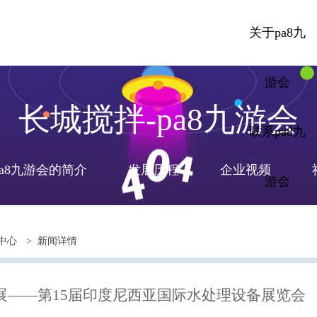
关于pa8九
游会
长城搅拌-pa8九游会
联系pa8九
pa8九游会的简介
发展历程
企业视频
游会
中心
> 新闻详情
展——第15届印度尼西亚国际水处理设备展览会