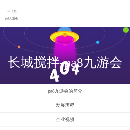
pa8九游会
长城搅拌-pa8九游会
pa8九游会的简介
发展历程
企业视频