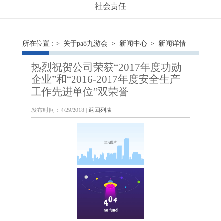
社会责任
所在位置 : >
关于pa8九游会
>
新闻中心
> 新闻详情
热烈祝贺公司荣获“2017年度功勋
企业”和“2016-2017年度安全生产
工作先进单位”双荣誉
发布时间：4/29/2018 |
返回列表