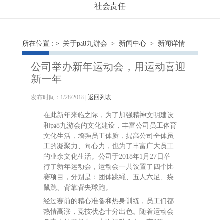
社会责任
所在位置 : >
关于pa8九游会
>
新闻中心
> 新闻详情
公司举办新年运动会，用运动喜迎
新一年
发布时间：1/28/2018 |
返回列表
在此新年来临之际，为了加强精神文明建设
和pa8九游会的文化建设，丰富公司员工体育
文化生活，增强员工体质，提高公司全体员
工的凝聚力、向心力，也为了丰富广大员工
的业余文化生活。公司于2018年1月27日举
行了新年运动会，运动会一共设置了四个比
赛项目，分别是：团体跳绳、五人六足、袋
鼠跳、背靠背夹球跑。
经过赛前的精心准备和热身训练，员工们都
热情高涨，竞技状态十分出色。随着运动会