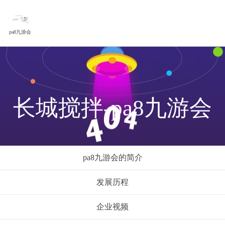
pa8九游会
长城搅拌-pa8九游会
pa8九游会的简介
发展历程
企业视频