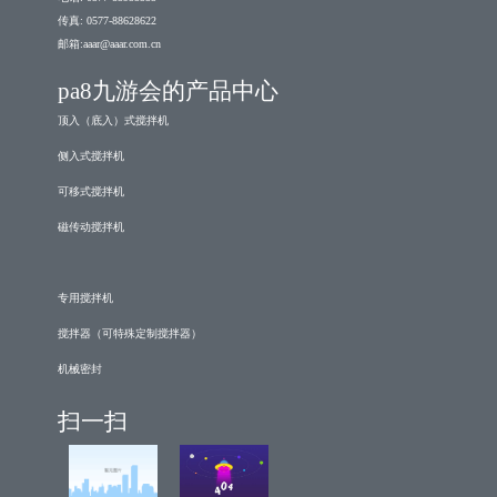
传真: 0577-88628622
邮箱:
aaar@aaar.com.cn
pa8九游会的产品中心
顶入（底入）式搅拌机
侧入式搅拌机
可移式搅拌机
磁传动搅拌机
专用搅拌机
搅拌器（可特殊定制搅拌器）
机械密封
扫一扫