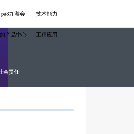
pa8九游会
技术能力
的产品中心
工程应用
社会责任