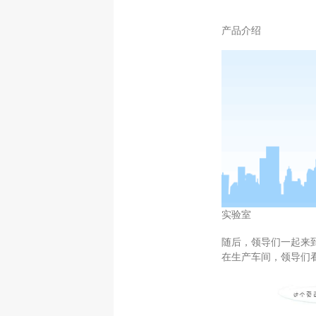
产品介绍
实验室
随后，领导们一起来
在生产车间，领导们