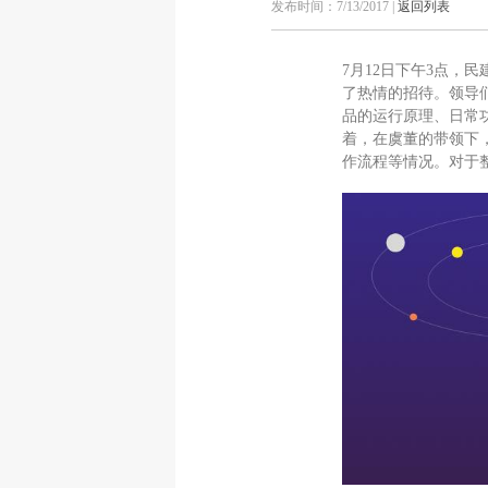
发布时间：7/13/2017 |
返回列表
7月12日下午3点
了热情的招待。领导
品的运行原理、日常
着，在虞董的带领下
作流程等情况。对于