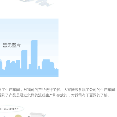
到了生产车间，对我司的产品进行了解。大家陆续参观了公司的生产车间
看到了产品是经过怎样的流程生产和存放的，对我司有了更深的了解。