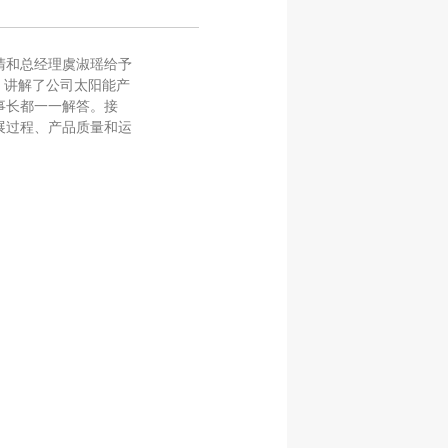
清和总经理虞淑瑶给予
，讲解了公司太阳能产
事长都一一解答。接
展过程、产品质量和运