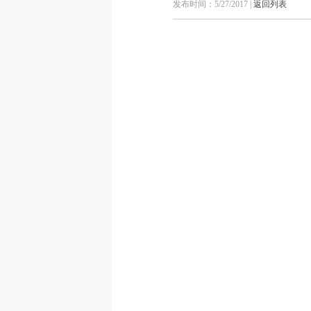
发布时间：5/27/2017 |
返回列表