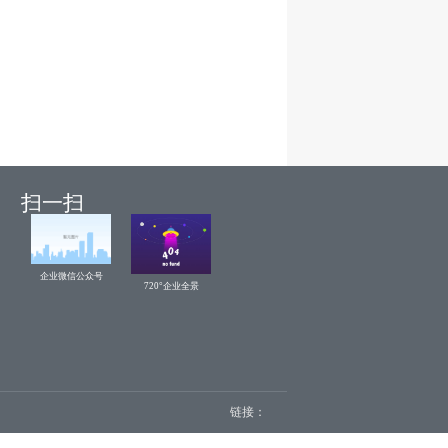
扫一扫
企业微信公众号
720°企业全景
链接：