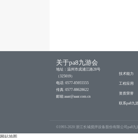
关于pa8九游会
地址：温州市戍浦江路28号
技术能力
（325019）
电话: 0577-85955555
工程应用
传真: 0577-88628622
资质荣誉
邮箱:
aaar@aaar.com.cn
联系pa8九
©1993-2020 浙江长城搅拌设备股份有限公司pa8九
网站地图