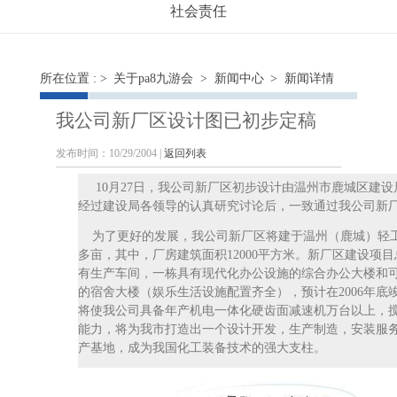
社会责任
所在位置 : >
关于pa8九游会
>
新闻中心
> 新闻详情
我公司新厂区设计图已初步定稿
发布时间：10/29/2004 |
返回列表
10月27日，我公司新厂区初步设计由温州市鹿城区建设
经过建设局各领导的认真研究讨论后，一致通过我公司新
为了更好的发展，我公司新厂区将建于温州（鹿城）轻工
多亩，其中，厂房建筑面积12000平方米。新厂区建设项目
有生产车间，一栋具有现代化办公设施的综合办公大楼和可
的宿舍大楼（娱乐生活设施配置齐全），预计在2006年底
将使我公司具备年产机电一体化硬齿面减速机万台以上，搅拌
能力，将为我市打造出一个设计开发，生产制造，安装服
产基地，成为我国化工装备技术的强大支柱。