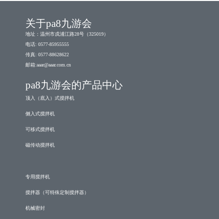
关于pa8九游会
地址：温州市戍浦江路28号（325019）
电话: 0577-85955555
传真: 0577-88628622
邮箱:
aaar@aaar.com.cn
pa8九游会的产品中心
顶入（底入）式搅拌机
侧入式搅拌机
可移式搅拌机
磁传动搅拌机
专用搅拌机
搅拌器（可特殊定制搅拌器）
机械密封