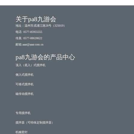
关于pa8九游会
地址：温州市戍浦江路28号（325019）
电话: 0577-85955555
传真: 0577-88628622
邮箱:
aaar@aaar.com.cn
pa8九游会的产品中心
顶入（底入）式搅拌机
侧入式搅拌机
可移式搅拌机
磁传动搅拌机
专用搅拌机
搅拌器（可特殊定制搅拌器）
机械密封