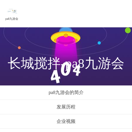
pa8九游会
长城搅拌-pa8九游会
pa8九游会的简介
发展历程
企业视频