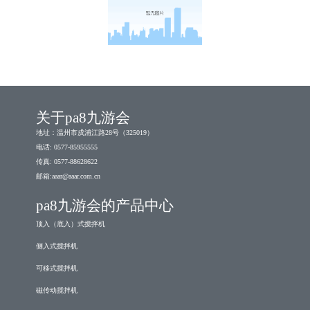
关于pa8九游会
地址：温州市戍浦江路28号（325019）
电话: 0577-85955555
传真: 0577-88628622
邮箱:
aaar@aaar.com.cn
pa8九游会的产品中心
顶入（底入）式搅拌机
侧入式搅拌机
可移式搅拌机
磁传动搅拌机