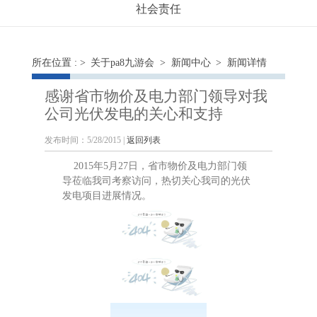
社会责任
所在位置 : >
关于pa8九游会
>
新闻中心
> 新闻详情
感谢省市物价及电力部门领导对我
公司光伏发电的关心和支持
发布时间：5/28/2015 |
返回列表
2015年5月27日，
省市物价及电力部门领
导莅临我司考察访问，热切关心我司的光伏
发电项目进展情况。