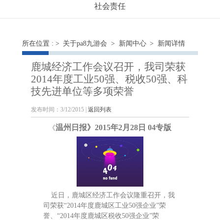
社会责任
所在位置 : >
关于pa8九游会
>
新闻中心
> 新闻详情
鹿城经济工作会议召开，我司荣获
2014年度工业50强、税收50强、科
技先进单位等多项荣誉
发布时间：3/12/2015 |
返回列表
温州日报》2015年2月28日 04专版
《
近日，鹿城区经济工作会议隆重召开，我
司荣获“2014年度鹿城区工业50强企业”荣
誉、“2014年度鹿城区税收50强企业”荣