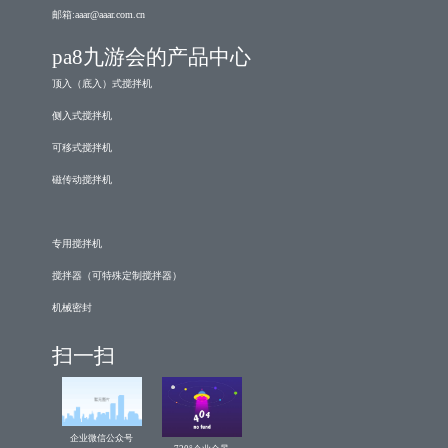
邮箱:
aaar@aaar.com.cn
pa8九游会的产品中心
顶入（底入）式搅拌机
侧入式搅拌机
可移式搅拌机
磁传动搅拌机
专用搅拌机
搅拌器（可特殊定制搅拌器）
机械密封
扫一扫
企业微信公众号