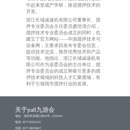
中起来形成产学研，推进搅拌技术的
开发。
浙江长城减速机有限公司董事长、搅
拌专业委员会主任委员虞培清介绍，
搅拌技术专业委员会成立的同时，也
建立了官方网站——中国搅拌技术与
设备网，主要承担发布专委会信息，
提供技术交流，推荐优秀技术和产品
等功能。他指出，浙江长城减速机有
限公司作为该委员会的主任单位，搅
拌专业委员会的成立将吸引更多的搅
拌技术领域的科技人才汇聚鹿城，有
利于引领我市搅拌行业的发展。
关于pa8九游会
地址：温州市戍浦江路28号（325019）
电话: 0577-85955555
传真: 0577-88628622