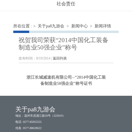
社会责任
所在位置 : >
关于pa8九游会
>
新闻中心
> 新闻详情
祝贺我司荣获“2014中国化工装备
制造业50强企业”称号
发布时间：8/19/2014 |
返回列表
浙江长城减速机有限公司--
“2014中国化工装
备制造业50强企业”称号证书
关于pa8九游会
地址：温州市戍浦江路28号（325019）
电话: 0577-85955555
传真: 0577-88628622