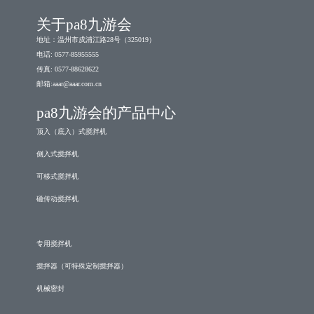
关于pa8九游会
地址：温州市戍浦江路28号（325019）
电话: 0577-85955555
传真: 0577-88628622
邮箱:
aaar@aaar.com.cn
pa8九游会的产品中心
顶入（底入）式搅拌机
侧入式搅拌机
可移式搅拌机
磁传动搅拌机
专用搅拌机
搅拌器（可特殊定制搅拌器）
机械密封