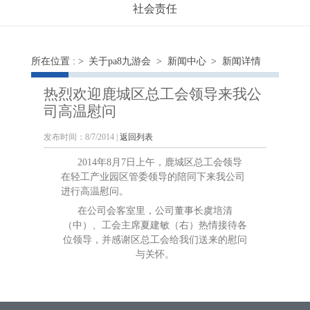
社会责任
所在位置 : >
关于pa8九游会
>
新闻中心
> 新闻详情
热烈欢迎鹿城区总工会领导来我公
司高温慰问
发布时间：8/7/2014 |
返回列表
2014年8月7日上午，鹿城区总工会领导
在轻工产业园区管委领导的陪同下来我公司
进行高温慰问。
在公司会客室里，公司董事长虞培清
（中）、工会主席夏建敏（右）热情接待各
位领导，并感谢区总工会给我们送来的慰问
与关怀。