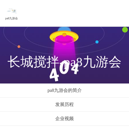
pa8九游会
长城搅拌-pa8九游会
pa8九游会的简介
发展历程
企业视频