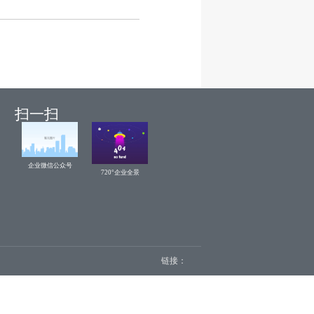
扫一扫
企业微信公众号
720°企业全景
链接：