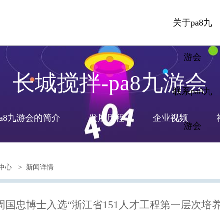
关于pa8九
游会
长城搅拌-pa8九游会
联系pa8九
pa8九游会的简介
发展历程
企业视频
游会
中心
> 新闻详情
国忠博士入选“浙江省151人才工程第一层次培养