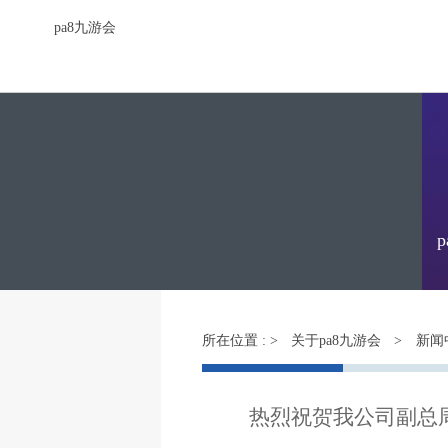
pa8九游会
所在位置 : >
关于pa8九游会
>
新闻
热烈祝贺我公司副总周