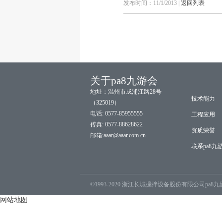
发布时间：11/1/2013 |
返回列表
关于pa8九游会
地址：温州市戍浦江路28号
技术能力
（325019）
电话: 0577-85955555
工程应用
传真: 0577-88628622
资质荣誉
邮箱:
aaar@aaar.com.cn
联系pa8九
©1993-2020 浙江长城搅拌设备股份有限公司pa8九
网站地图