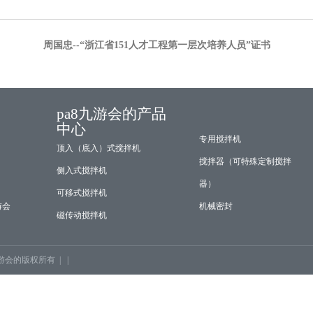
周国忠--“浙江省151人才工程第一层次培养人员”证书
pa8九游会的产品
中心
专用搅拌机
顶入（底入）式搅拌机
搅拌器（可特殊定制搅拌
侧入式搅拌机
器）
可移式搅拌机
游会
机械密封
磁传动搅拌机
游会的版权所有 | |