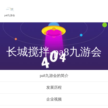
pa8九游会
长城搅拌-pa8九游会
pa8九游会的简介
发展历程
企业视频