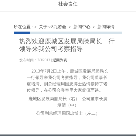
社会责任
所在位置 : >
关于pa8九游会
>
新闻中心
> 新闻详情
热烈欢迎鹿城区发展局滕局长一行
领导来我公司考察指导
发布时间：7/3/2013 |
返回列表
2013年7月2日上午，
鹿城区发展局塍局长
一行领导来我公司考察指导，我公司董事长
虞培清、副总经理周国忠博士热情接待了诸
位领导，在公司会客室里大家侃侃而谈。
鹿城区发展局滕局长（右） 公司董事长虞
培清（中）
公司副总经理周国忠博士（左二）