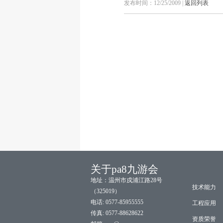
发布时间：12/25/2009 |
返回列表
关于pa8九游会
地址：温州市戍浦江路28号
技术能力
（325019）
电话: 0577-85955555
工程应用
传真: 0577-88628622
资质荣誉