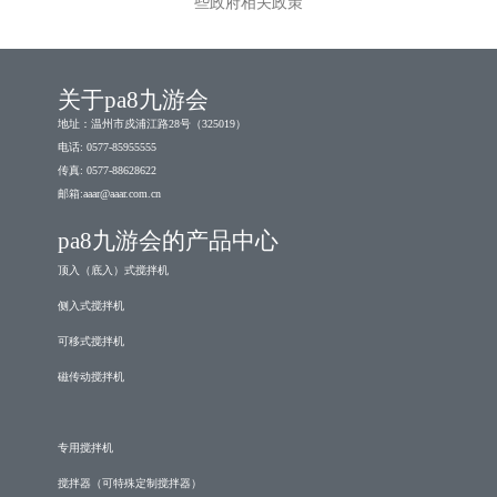
些政府相关政策
关于pa8九游会
地址：温州市戍浦江路28号（325019）
电话: 0577-85955555
传真: 0577-88628622
邮箱:
aaar@aaar.com.cn
pa8九游会的产品中心
顶入（底入）式搅拌机
侧入式搅拌机
可移式搅拌机
磁传动搅拌机
专用搅拌机
搅拌器（可特殊定制搅拌器）