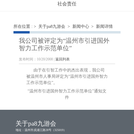
社会责任
所在位置 : >
关于pa8九游会
>
新闻中心
> 新闻详情
我公司被评定为“温州市引进国外
智力工作示范单位”
发布时间：10/20/2008 |
返回列表
由于在引智工作中的杰出表现，我公司
被温州市人事局评定为“温州市引进国外智力
工作示范单位”。
“温州市引进国外智力工作示范单位”通知文
件
关于pa8九游会
地址：温州市戍浦江路28号（325019）