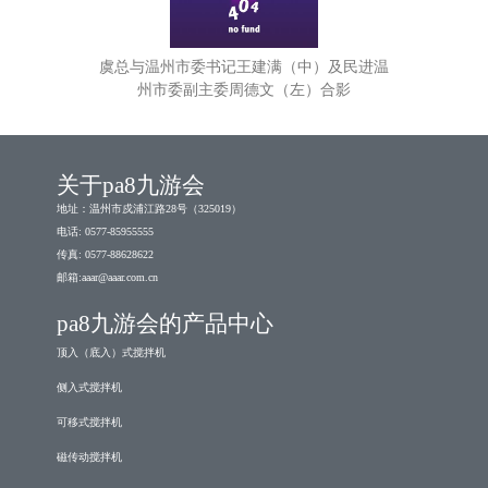
虞总与温州市委书记王建满（中）及民进温
州市委副主委周德文（左）合影
关于pa8九游会
地址：温州市戍浦江路28号（325019）
电话: 0577-85955555
传真: 0577-88628622
邮箱:
aaar@aaar.com.cn
pa8九游会的产品中心
顶入（底入）式搅拌机
侧入式搅拌机
可移式搅拌机
磁传动搅拌机