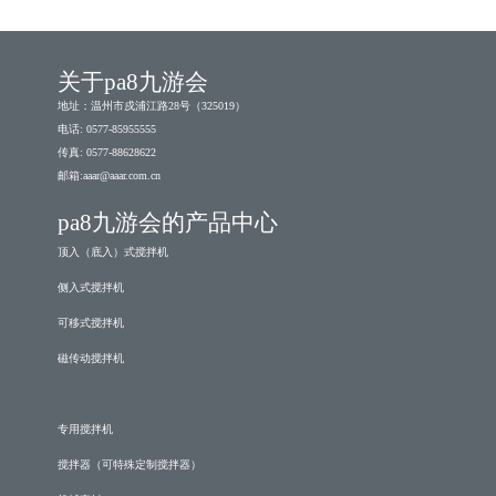
关于pa8九游会
地址：温州市戍浦江路28号（325019）
电话: 0577-85955555
传真: 0577-88628622
邮箱:
aaar@aaar.com.cn
pa8九游会的产品中心
顶入（底入）式搅拌机
侧入式搅拌机
可移式搅拌机
磁传动搅拌机
专用搅拌机
搅拌器（可特殊定制搅拌器）