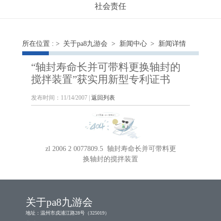
社会责任
所在位置 : >
关于pa8九游会
>
新闻中心
> 新闻详情
“轴封寿命长并可带料更换轴封的
搅拌装置”获实用新型专利证书
发布时间：11/14/2007 |
返回列表
zl 2006 2 0077809.5 轴封寿命长并可带料更
换轴封的搅拌装置
关于pa8九游会
地址：温州市戍浦江路28号（325019）