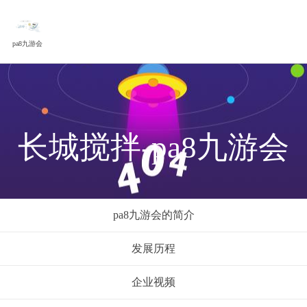
pa8九游会
长城搅拌-pa8九游会
pa8九游会的简介
发展历程
企业视频