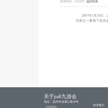
发布时间：2/8/2007 |
返回列表
2007年1月24
代表之一参加了此次
关于pa8九游会
地址：温州市戍浦江路28号
技术能力
（325019）